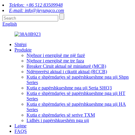
Telefon: +86 512 83509948
E-mail: info@jieyungco.com
English
Shtëpi
Produkte
Njehsor i energjisë me një fazë
Njehsor i energjisë me tre faza
Breaker Ciruit aktual në miniaturë (MCB)
Ndërprerësi aktual i cikutit aktual (RCCB)
Kutia e shpërndarjes së papërshkueshme nga uji Shpn
Series
Kutia e papërshkueshme nga uji Seria SHQ3
Kutia e shpërndarjes së papërshkueshme nga uji HT
Series
Kutia e shpërndarjes së papërshkueshme nga uji HA
Series
Kutia e shpërndarjes së serive TXM
Lidhës i papërshkueshëm nga uji
Lajme
FAQS