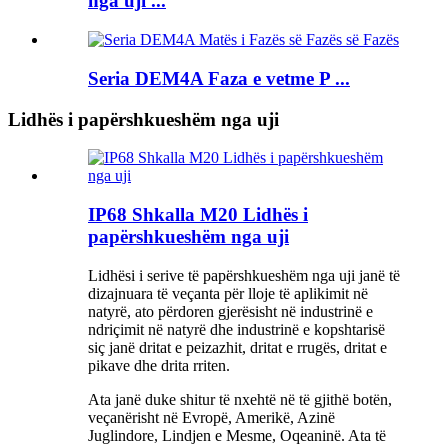
nga uji ...
Seria DEM4A Faza e vetme P ...
Lidhës i papërshkueshëm nga uji
IP68 Shkalla M20 Lidhës i
papërshkueshëm nga uji
Lidhësi i serive të papërshkueshëm nga uji janë të
dizajnuara të veçanta për lloje të aplikimit në
natyrë, ato përdoren gjerësisht në industrinë e
ndriçimit në natyrë dhe industrinë e kopshtarisë
siç janë dritat e peizazhit, dritat e rrugës, dritat e
pikave dhe drita rriten.
Ata janë duke shitur të nxehtë në të gjithë botën,
veçanërisht në Evropë, Amerikë, Azinë
Juglindore, Lindjen e Mesme, Oqeaninë. Ata të