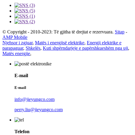
© Copyright - 2010-2023: Të gjitha të drejtat e rezervuara.
Sitap
-
AMP Mobile
Njehsor i zgjuar
,
Matës i energjisë elektrike
,
Energji elektrike e
parapaguar
,
Shkelës
,
Kuti shpërndarjeje e papërshkueshëm nga uji
,
Matës energjie
,
E-mail
E-mail
info@jieyungco.com
perry.liu@jieyungco.com
Telefon