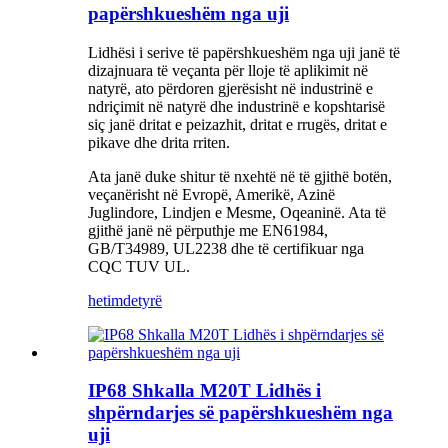
papërshkueshëm nga uji
Lidhësi i serive të papërshkueshëm nga uji janë të
dizajnuara të veçanta për lloje të aplikimit në
natyrë, ato përdoren gjerësisht në industrinë e
ndriçimit në natyrë dhe industrinë e kopshtarisë
siç janë dritat e peizazhit, dritat e rrugës, dritat e
pikave dhe drita rriten.
Ata janë duke shitur të nxehtë në të gjithë botën,
veçanërisht në Evropë, Amerikë, Azinë
Juglindore, Lindjen e Mesme, Oqeaninë. Ata të
gjithë janë në përputhje me EN61984,
GB/T34989, UL2238 dhe të certifikuar nga
CQC TUV UL.
hetim
detyrë
IP68 Shkalla M20T Lidhës i
shpërndarjes së papërshkueshëm nga
uji