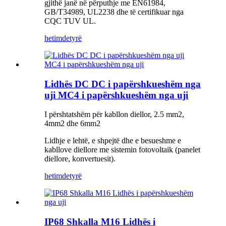
gjithë janë në përputhje me EN61984,
GB/T34989, UL2238 dhe të certifikuar nga
CQC TUV UL.
hetim
detyrë
Lidhës DC DC i papërshkueshëm nga
uji MC4 i papërshkueshëm nga uji
I përshtatshëm për kabllon diellor, 2.5 mm2,
4mm2 dhe 6mm2
Lidhje e lehtë, e shpejtë dhe e besueshme e
kabllove diellore me sistemin fotovoltaik (panelet
diellore, konvertuesit).
hetim
detyrë
IP68 Shkalla M16 Lidhës i