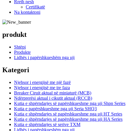
Rreth nesh
Certifikatë
Na kontaktoni
produkt
Shtëpi
Produkte
Lidhës i papërshkueshëm nga uji
Kategori
Njehsor i energjisë me një fazë
Njehsor i energjisë me tre faza
Breaker Ciruit aktual në miniaturë (MCB)
Ndërprerësi aktual i cikutit aktual (RCCB)
Kutia e shpërndarjes së papërshkueshme nga uji Shpn Series
Kutia e papërshkueshme nga uji Seria SHQ3
Kutia e shpërndarjes së papërshkueshme nga uji HT Series
Kutia e shpërndarjes së papërshkueshme nga uji HA Series
Kutia e shpërndarjes së serive TXM
Lidhës i papërshkueshëm nga uji