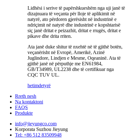
Lidhësi i serive të papërshkueshëm nga uji janë të
dizajnuara të veçanta për lloje të aplikimit në
natyrë, ato përdoren gjerësisht në industrinë e
ndriçimit në natyrë dhe industrinë e kopshtarisë
siç janë dritat e peizazhit, dritat e rrugës, dritat e
pikave dhe drita rriten.
Ata janë duke shitur të nxehtë në të gjithë botën,
veçanërisht në Evropë, Amerikë, Azinë
Juglindore, Lindjen e Mesme, Oqeaninë. Ata të
gjithë janë në përputhje me EN61984,
GB/T34989, UL2238 dhe të certifikuar nga
CQC TUV UL.
hetim
detyrë
Rreth nesh
Na kontaktoni
FAQS
Produkte
info@jieyungco.com
Korporata Suzhou Jieyung
Tel: +86 512 83509948